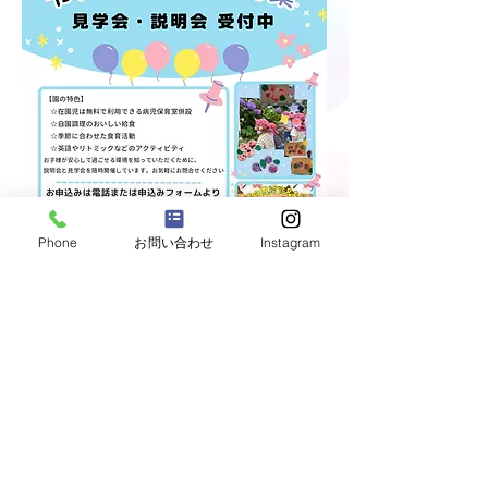
Phone
お問い合わせ
Instagram
みんなのほいくえん at めぐろ
目黒区三田 保育園 少人数制 小規模園
完全自園給食 アレルギー対応 病児保育
https://www.kj-fudousan.com/nursery
ⓒ2024 みんなのほいくえん at めぐろ